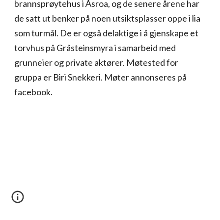
brannsprøytehus i Åsroa, og de senere årene har
de satt ut benker på noen utsiktsplasser oppe i lia
som turmål. De er også delaktige i å gjenskape et
torvhus på Gråsteinsmyra i samarbeid med
grunneier og private aktører. Møtested for
gruppa er Biri Snekkeri. Møter annonseres på
facebook.