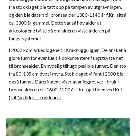
fra stokklaget ble tatt opp på tampen av utgravningen,
og den ble datert til bronsealder 1380-1140 år f.Kr., altså
ca. 3300 år gammel. Dette var så høy alder at
arkeologene tvilte på om alderen viste alderen på
fangstsystemet.
I 2002 kom arkeologene til Kråkhuggu igjen. De ønsket å
gjøre funn for eventuelt å dokumentere fangstsystemet
til bronsealder. En nydelig tilhugd pæl ble funnet. Den sto
fra 80-135 cm dypt i myra. Stokklaget vi fant i 2000 ble
også funnet. Dateringene viser at anlegget var i bruk i
bronsealderen ca. 1600-1200 år f.Kr., og i tiden ved Kr.f.
(Til "artikler" - trykk her)