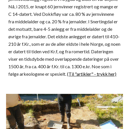
Nå, i 2015, er knapt 60 jernvinner registrert og mange er
C 14-datert. Ved Dokkfløy var ca. 80 % av jernvinnene
fra middelalder og ca. 20 % fra jernalder. I Snertingdal er
det motsatt, bare 4-5 anlegg er fra middelalder og de
øvrige fra jernalder. Det eldste anlegget er datert til 410-
210 år f.Kr., som er av de aller eldste i hele Norge, og noen
er datert til tiden ved Kr.f, og fra romertid. Dateringen
viser en tidsdybde med overlappende dateringer på over
1500 år, fra ca. 400 år f.Kr. til ca. 1300 e.kr. Noe som i
følge arkeologene er spesielt.
(Til "artikler" - trykk her)