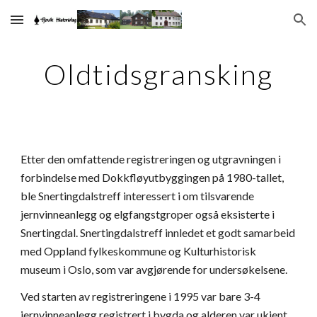
Skip to main content
Skip to navigation
Oldtidsgransking
Etter den omfattende registreringen og utgravningen i
forbindelse med Dokkfløyutbyggingen på 1980-tallet,
ble Snertingdalstreff interessert i om tilsvarende
jernvinneanlegg og elgfangstgroper også eksisterte i
Snertingdal. Snertingdalstreff innledet et godt samarbeid
med Oppland fylkeskommune og Kulturhistorisk
museum i Oslo, som var avgjørende for undersøkelsene.
Ved starten av registreringene i 1995 var bare 3-4
jernvinneanlegg registrert i bygda og alderen var ukjent.