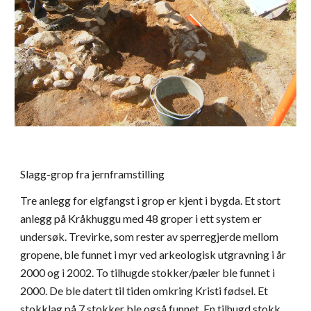
Slagg-grop fra jernframstilling
Tre anlegg for elgfangst i grop er kjent i bygda. Et stort
anlegg på Kråkhuggu med 48 groper i ett system er
undersøk. Trevirke, som rester av sperregjerde mellom
gropene, ble funnet i myr ved arkeologisk utgravning i år
2000 og i 2002. To tilhugde stokker/pæler ble funnet i
2000. De ble datert til tiden omkring Kristi fødsel. Et
stokklag på 7 stokker ble også funnet. En tilhugd stokk